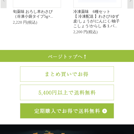
旬薬味 おろし本わさび
冷凍薬味 6種セット
（冷凍小袋タイプ5g×...
【 冷凍配送 】わさび/ゆず
皮/しょうが/にんにく/柚子
2,220 円(税込)
こしょう/からし 各１パ...
2,200 円(税込)