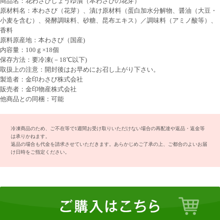
商品名：花わさびしょうゆ漬（本わさびの花芽）
原材料名：本わさび（花芽）、漬け原材料（蛋白加水分解物、醤油（大豆・
小麦を含む）、発酵調味料、砂糖、昆布エキス）／調味料（アミノ酸等）、
香料
原料原産地：本わさび（国産)
内容量：100ｇ×18個
保存方法：要冷凍(－18℃以下)
取扱上の注意：開封後はお早めにお召し上がり下さい。
製造者：金印わさび株式会社
販売者：金印物産株式会社
他商品との同梱：可能
冷凍商品のため、ご不在等で1週間お受け取りいただけない場合の再配達や返品・返金等
は承りかねます。
返品の場合も代金を請求させていただきます。あらかじめご了承の上、ご都合のよいお届
け日時をご指定ください。