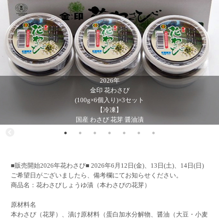
2026年
金印 花わさび
(100g×6個入り)×3セット
【冷凍】
国産 わさび 花芽 醤油漬
■販売開始2026年花わさび■ 2026年6月12日(金)、13日(土)、14日(日)
ご希望日がございましたら、備考欄にてお知らせください。
商品名：花わさびしょうゆ漬（本わさびの花芽）
原材料名
本わさび（花芽）、漬け原材料（蛋白加水分解物、醤油（大豆・小麦