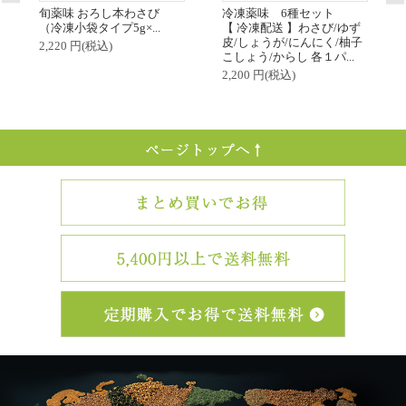
旬薬味 おろし本わさび
冷凍薬味 6種セット
（冷凍小袋タイプ5g×...
【 冷凍配送 】わさび/ゆず
皮/しょうが/にんにく/柚子
2,220 円(税込)
こしょう/からし 各１パ...
2,200 円(税込)