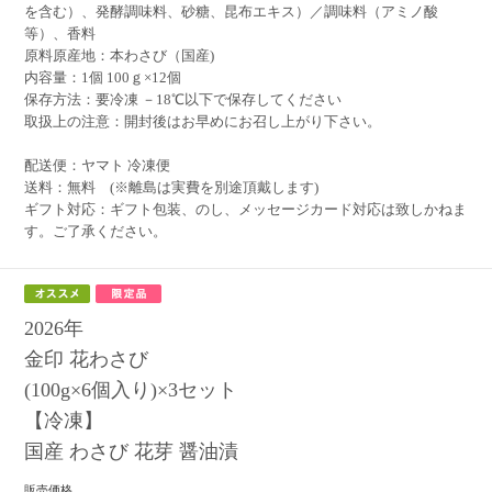
を含む）、発酵調味料、砂糖、昆布エキス）／調味料（アミノ酸
等）、香料
原料原産地：本わさび（国産)
内容量：1個 100ｇ×12個
保存方法：要冷凍 －18℃以下で保存してください
取扱上の注意：開封後はお早めにお召し上がり下さい。
配送便：ヤマト 冷凍便
送料：無料 (※離島は実費を別途頂戴します)
ギフト対応：ギフト包装、のし、メッセージカード対応は致しかねま
す。ご了承ください。
2026年
金印 花わさび
(100g×6個入り)×3セット
【冷凍】
国産 わさび 花芽 醤油漬
販売価格