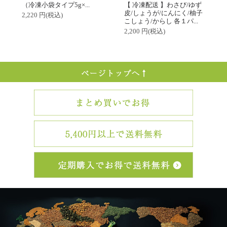
（冷凍小袋タイプ5g×...
【 冷凍配送 】わさび/ゆず
皮/しょうが/にんにく/柚子
2,220 円(税込)
こしょう/からし 各１パ...
2,200 円(税込)