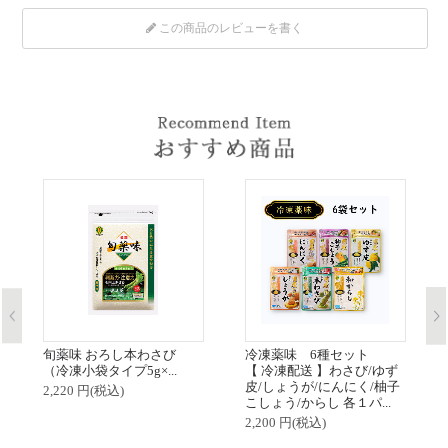
この商品のレビューを書く
旬薬味 おろし本わさび
冷凍薬味 6種セット
（冷凍小袋タイプ5g×...
【 冷凍配送 】わさび/ゆず
皮/しょうが/にんにく/柚子
2,220 円(税込)
こしょう/からし 各１パ...
2,200 円(税込)