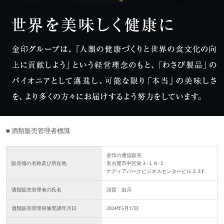
■ 酒類販売管理者標識
金印の通信販売
販売場の名称及び所在地
名古屋市中区栄３-１８-１
ナディアパークビジネスセンタービル２３F
酒類販売管理者の氏名
須賀 由月
酒類販売管理研修受講年月日
2024年5月17日