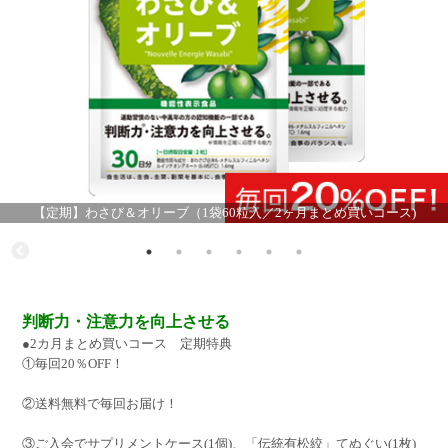
【定期】わさび＆オリーブ（1袋60粒入／2ヶ月まとめ買いコース)
判断力・注意力を向上させる
●2カ月まとめ買いコース 定期特典
①毎回20％OFF！
②送料無料で毎回お届け！
③ご入会でサプリメントケース(1個)、「伝統有松絞」てぬぐい(1枚)