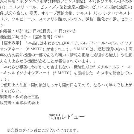
原材料名： 乳タンパク加水分解物(フランス製造)、本わさびエキス末(本わさ
び)、エリスリトール、ビフィズス菌乾燥原末(澱粉、ビフィズス菌乾燥原末)
(乳成分を含む)、寒天、オリーブ葉抽出物、デキストリン／シクロデキスト
リン、ソルビトール、ステアリン酸カルシウム、微粒二酸化ケイ素、セラッ
ク
内容量：1袋60粒(1日2粒目安、30日分)×2袋
機能性関与成分：【届出番号】G382
【届出表示】 「本品には本わさび由来6-メチルスルフィニルヘキシルイソチ
オシアネート（6-MSITC）が含まれます。6-MSITC は、運動習慣のない中高
年の方の認知機能の一部である判断力（情報を正確に処理する能力）や注意
力を向上させる機能があることが報告されています。」
・本わさび根茎にわずかしか含まれない、機能性成分6-メチルスルフィニル
ヘキシルイソチオシアネート（6-MSITC）を濃縮したエキス末を配合してい
ます。
ご使用上の注意：開封後はしっかり開封口を閉めて、なるべく早く召し上が
りください。
製造者：株式会社三協
販売者：金印株式会社
商品レビュー
※
会員ログイン
後にご記入いただけます。