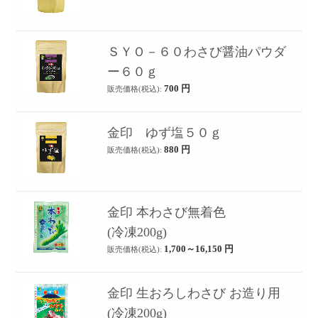
ＳＹＯ－６０わさび醤油パウダ
ー６０ｇ
700
円
販売価格(税込):
金印 ゆず塩５０ｇ
880
円
販売価格(税込):
金印 本わさび無着色
(冷凍200g)
1,700～16,150
円
販売価格(税込):
金印 生おろしわさび お造り用
(冷凍200g)