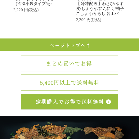
（冷凍小袋タイプ5g×...
【 冷凍配送 】わさび/ゆず
皮/しょうが/にんにく/柚子
2,220 円(税込)
こしょう/からし 各１パ...
2,200 円(税込)