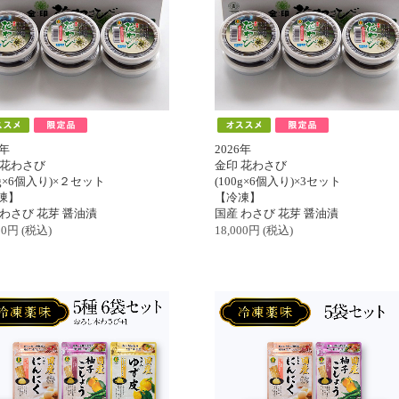
6年
2026年
 花わさび
金印 花わさび
0g×6個入り)×２セット
(100g×6個入り)×3セット
凍】
【冷凍】
 わさび 花芽 醤油漬
国産 わさび 花芽 醤油漬
00
円
(税込)
18,000
円
(税込)