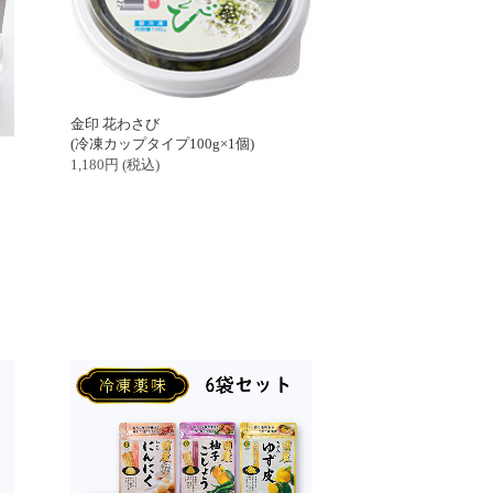
金印 花わさび
(冷凍カップタイプ100g×1個)
1,180
円
(税込)