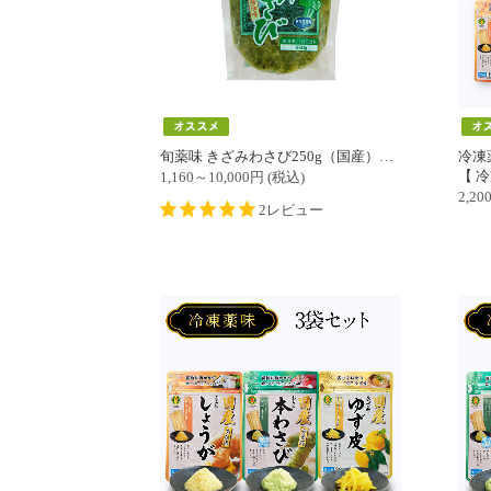
旬薬味 きざみわさび250g（国産）冷凍チャック袋
冷凍
【 冷凍配送
1,160～10,000
円
(税込)
2,20
2レビュー