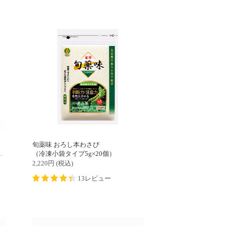
旬薬味 おろし本わさび
（冷凍小袋タイプ5g×20個）
2,220
円
(税込)
13レビュー