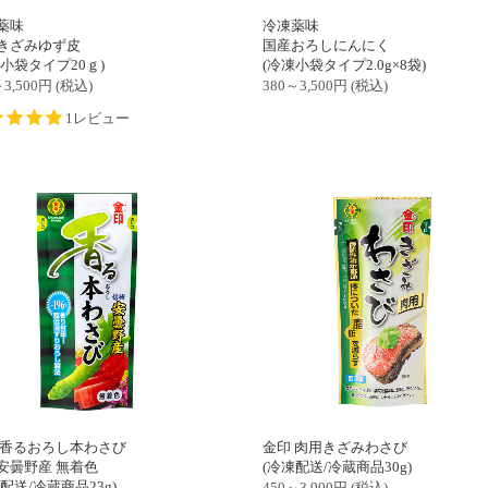
薬味
冷凍薬味
きざみゆず皮
国産おろしにんにく
凍小袋タイプ20ｇ)
(冷凍小袋タイプ2.0g×8袋)
3,500
円
(税込)
380～3,500
円
(税込)
1レビュー
 香るおろし本わさび
金印 肉用きざみわさび
安曇野産 無着色
(冷凍配送/冷蔵商品30g)
配送/冷蔵商品23g)
450～3,900
円
(税込)