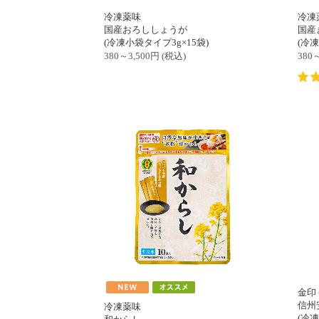
冷凍薬味
冷凍
国産おろししょうが
国産
(冷凍小袋タイプ3g×15袋)
(冷
380～3,500
円
(税込)
380～
金印
信州
冷凍薬味
(冷凍