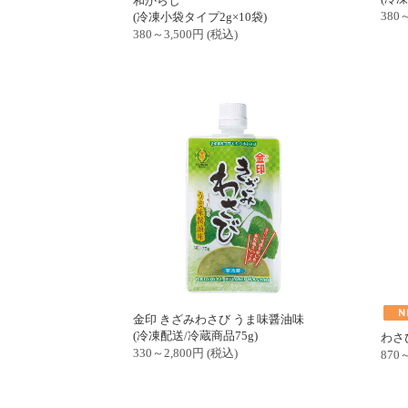
和からし
380～
(冷凍小袋タイプ2g×10袋)
380～3,500
円
(税込)
金印 きざみわさび うま味醤油味
(冷凍配送/冷蔵商品75g)
わさ
330～2,800
円
(税込)
870～