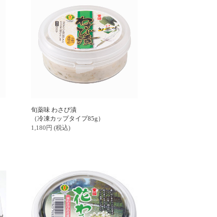
旬薬味 わさび漬
（冷凍カップタイプ85g）
1,180
円
(税込)