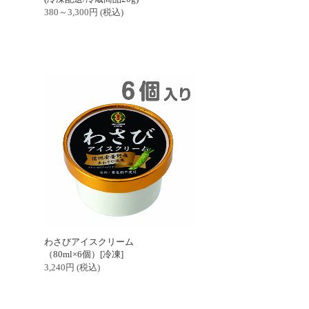
380～3,300
円
(税込)
わさびアイスクリーム
（80ml×6個）[冷凍]
3,240
円
(税込)