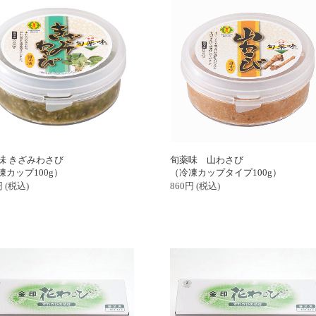
味 きざみわさび
旬薬味 山わさび
凍カップ100g）
（冷凍カップタイプ100g）
円
(税込)
860
円
(税込)