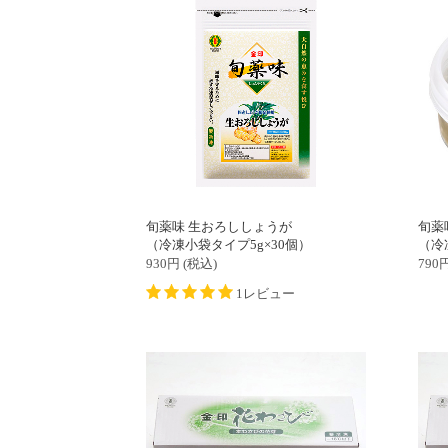
旬薬味 生おろししょうが
旬薬
（冷凍小袋タイプ5g×30個）
（冷
930
円
(税込)
790
1レビュー