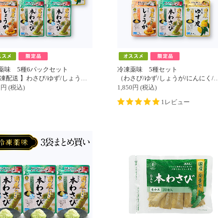
薬味 5種6パックセット
冷凍薬味 5種セット
 】わさび/ゆず/しょうが/にんにく/ゆず胡椒 各１パック＋わさび１パック
（わさび/ゆず/しょうが/にんにく/ゆず胡椒）各１パック
0
円
(税込)
1,850
円
(税込)
1レビュー