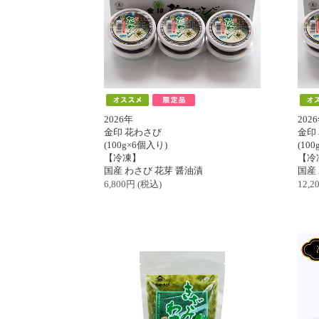
2026年
202
金印 花わさび
金印
(100g×6個入り)
(10
【冷凍】
【冷
国産 わさび 花芽 醤油漬
国産
6,800
円
(税込)
12,2