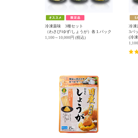
冷凍薬味 3種セット
冷凍
（わさび/ゆず/しょうが）各１パック
3パ
(冷凍
1,100～10,000
円
(税込)
1,10