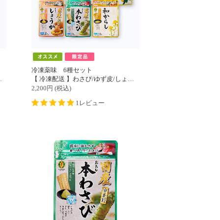
冷凍薬味 6種セット
【 冷凍配送 】わさび/ゆず皮/しょうが/にんにく/柚子こしょう/からし 各１パック
2,200
円
(税込)
1レビュー