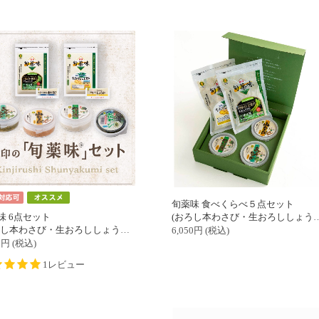
旬薬味 食べくらべ５点セット
(おろし本わさび・生おろししょうが・わさび漬・きざみわさび・山わさび）冷凍
味 6点セット
さび・生おろししょうが・わさび漬・きざみわさび・山わさび・花わさび（冷凍）)
6,050
円
(税込)
0
円
(税込)
1レビュー