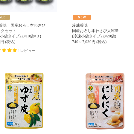
薬味 国産おろし本わさび
冷凍薬味
ックセット
国産おろし本わさび大容量
小袋タイプ2g×10袋×３)
(冷凍小袋タイプ2g×20袋)
0
円
(税込)
740～7,030
円
(税込)
1レビュー