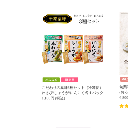
旬薬
こだわりの薬味3種セット（冷凍便）
(おろし本わ
わさび/しょうが/にんにく各１パック
6,80
1,100
円
(税込)