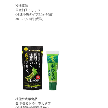
冷凍薬味
国産柚子こしょう
(冷凍小袋タイプ2.0g×10袋)
380～3,500
円
(税込)
機能性表示食品
金印 香るおろし本わさび
(冷凍配送/冷蔵商品20g)